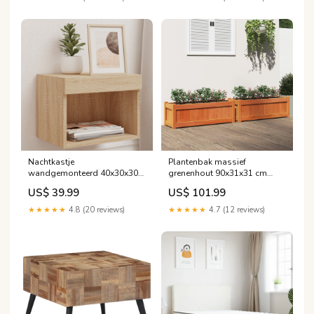
Nachtkastje
Plantenbak massief
wandgemonteerd 40x30x30
grenenhout 90x31x31 cm
cm sonoma eiken
wasbruin puppy
US$ 39.99
US$ 101.99
Upsell_klein_hangslot
★★★★★
4.8 (20 reviews)
★★★★★
4.7 (12 reviews)