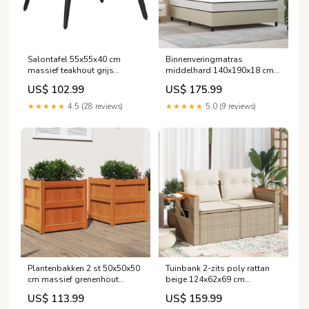
Salontafel 55x55x40 cm
Binnenveringmatras
massief teakhout grijs
middelhard 140x190x18 cm
3017401_nl
frees
US$ 102.99
US$ 175.99
★★★★★
4.5 (28 reviews)
★★★★★
5.0 (9 reviews)
Plantenbakken 2 st 50x50x50
Tuinbank 2-zits poly rattan
cm massief grenenhout
beige 124x62x69 cm
waxbruin
Upsell_fotostudio_accessoires
US$ 113.99
US$ 159.99
Upsell_zwembad_schoonmaakset