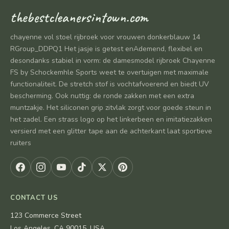
thebestcleanersintown.com
chayenne vol stoel rijbroek voor vrouwen donkerblauw 14
RGroup_DDPQ1 Het jasje is getest enAdemend, flexibel en
desondanks stabiel in vorm: de damesmodel rijbroek Chayenne
FS by Schockemhle Sports weet te overtuigen met maximale
functionaliteit. De stretch stof is vochtafvoerend en biedt UV
bescherming. Ook nuttig: de ronde zakken met een extra
muntzakje. Het siliconen grip zitvlak zorgt voor goede steun in
het zadel. Een strass logo op het linkerbeen en imitatiezakken
versierd met een glitter tape aan de achterkant laat sportieve
ruiters
CONTACT US
123 Commerce Street
Los Angeles, CA 90015, USA