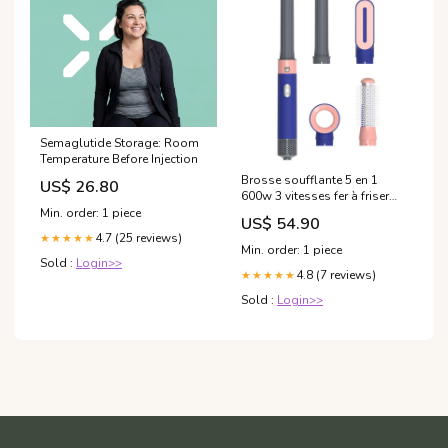
Semaglutide Storage: Room
Temperature Before Injection
Brosse soufflante 5 en 1
US$ 26.80
600w 3 vitesses fer à friser
pour sécher lisser boucler
Min. order: 1 piece
US$ 54.90
multifonction rouleaux
4.7 (25 reviews)
★★★★★
chauffants avec 1,8m câble
Min. order: 1 piece
Sold :
Login>>
4.8 (7 reviews)
★★★★★
Sold :
Login>>