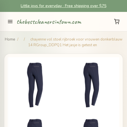
Little joys for everyday · Free shipping over $75
thebestcleanersintown.com
Home
/
/
chayenne vol stoel rijbroek voor vrouwen donkerblauw
14 RGroup_DDPQ1 Het jasje is getest en