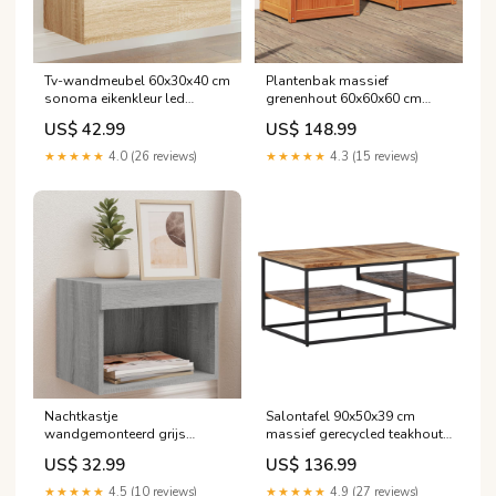
Tv-wandmeubel 60x30x40 cm
Plantenbak massief
sonoma eikenkleur led
grenenhout 60x60x60 cm
Upsell_rvs_schroeven_set
wasbruin 2 stuks
US$ 42.99
US$ 148.99
hoogteverstelbaar
★★★★★
4.0 (26 reviews)
★★★★★
4.3 (15 reviews)
Nachtkastje
Salontafel 90x50x39 cm
wandgemonteerd grijs
massief gerecycled teakhout
sonoma eiken 40x30x30 cm
speelgoed & spellen >
US$ 32.99
US$ 136.99
294270_nl
speelgoed > bouwspeelgoed
> houten blokken
★★★★★
4.5 (10 reviews)
★★★★★
4.9 (27 reviews)