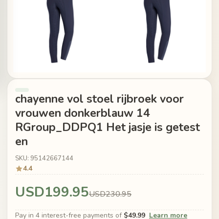
chayenne vol stoel rijbroek voor
vrouwen donkerblauw 14
RGroup_DDPQ1 Het jasje is getest
en
SKU: 95142667144
4.4
USD199.95
USD230.95
Pay in 4 interest-free payments of
$49.99
Learn more