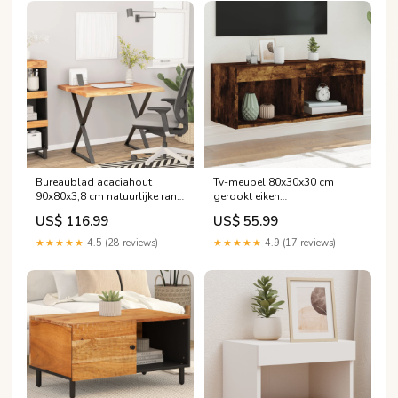
Bureaublad acaciahout
Tv-meubel 80x30x30 cm
90x80x3,8 cm natuurlijke rand
gerookt eiken
remontluchter
wandgemonteerd led
US$ 116.99
US$ 55.99
Upsell_vuurkorf_handschoenen
★★★★★
4.5 (28 reviews)
★★★★★
4.9 (17 reviews)