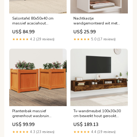
Salontafel 80x50x40 cm
Nachtkastje
massief acaciahout
wandgemonteerd wit met
Upsell_toiletborstelhouder
LED handkarren
US$ 84.99
US$ 25.99
★★★★★
4.2 (29 reviews)
★★★★★
5.0 (17 reviews)
Plantenbak massief
Tv-wandmeubel 100x30x30
grenenhout wasbruin
cm bewerkt hout gerookt
40x40x40 cm 2 stuks hoge
eiken (2 stuks) 3015352_nl
US$ 99.99
US$ 189.13
tafel
★★★★★
4.3 (23 reviews)
★★★★★
4.4 (19 reviews)