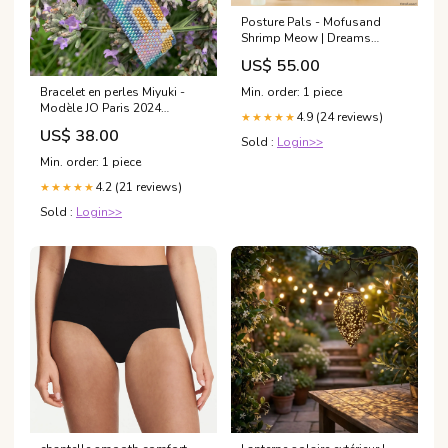
Posture Pals - Mofusand
Shrimp Meow | Dreams
activity set
US$ 55.00
Min. order: 1 piece
Bracelet en perles Miyuki -
Modèle JO Paris 2024
4.9 (24 reviews)
★★★★★
Tissage métier à tisser
US$ 38.00
Sold :
Login>>
Min. order: 1 piece
4.2 (21 reviews)
★★★★★
Sold :
Login>>