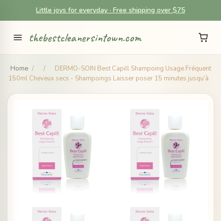
Little joys for everyday · Free shipping over $75
thebestcleanersintown.com
Home
/
/
DERMO-SOIN Best Capill Shampoing Usage Fréquent
150ml Cheveux secs - Shampoings Laisser poser 15 minutes jusqu’à