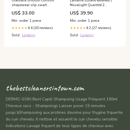
chantelle smooth comfort
Lanterne solaire extérieur |
shapewear slip zwart
NovaLight Quantité:2
ZZSC_Bodystocking
lanternes
US$ 33.00
US$ 39.90
Min. order: 1 piece
Min. order: 1 piece
4.4 (30 reviews)
4.2 (27 reviews)
★★★★★
★★★★★
Sold :
Login>>
Sold :
Login>>
thebestcleanersintown.com
DERMO-SOIN Best Capill Shampoing Usage Fréquent 150ml
Cheveux secs - Shampoings Laisser poser 15 minutes
jusqu’àShampooing aux protines davoine pour lhygine frquente
du cuir chevelu. Il nettoie et assainit le cuir chevelu sensible.
Indications Lavage frquent de tous types de cheveux avec